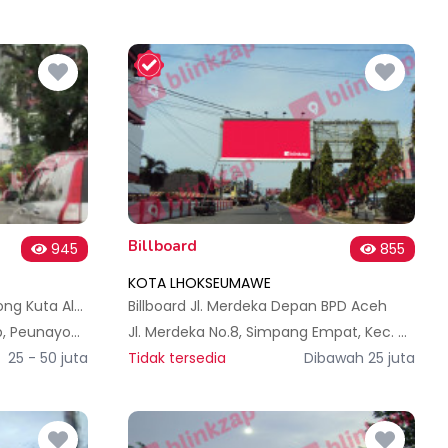
Billboard
945
855
KOTA LHOKSEUMAWE
Billboard Jl. P. Polem Peunayong Kuta Alam - Banda Aceh
Billboard Jl. Merdeka Depan BPD Aceh
Jl. T. Panglima Polem No.109b, Peunayong, Kec. Kuta Alam, Kota Banda Aceh, Aceh 23241, Indonesia
Jl. Merdeka No.8, Simpang Empat, Kec. Banda Sakti, Kota Lhokseumawe, Aceh, Indonesia
25 - 50 juta
Tidak tersedia
Dibawah 25 juta