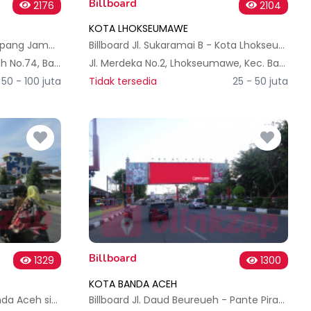
Billboard
2176
2104
KOTA LHOKSEUMAWE
Billboard Jl. Daud Bereuh simpang Jambo Tape - Kota Banda Aceh
Billboard Jl. Sukaramai B - Kota Lhokseumawe
Jl. Teuku Moh. Daud Beureueh No.74, Bandar Baru, Kec. Kuta Alam, Kota Banda Aceh, Aceh 24415, Indonesia
Jl. Merdeka No.2, Lhokseumawe, Kec. Banda Sakti, Kota Lhokseumawe, Aceh 24300, Indonesia
50 - 100 juta
Tidak tersedia
25 - 50 juta
Billboard
1329
1300
KOTA BANDA ACEH
Billboard Jl. Lintas Medan Banda Aceh simpang Cunda - Kota Lhokseumawe A
Billboard Jl. Daud Beureueh - Pante Pirak B, Kota Banda Aceh