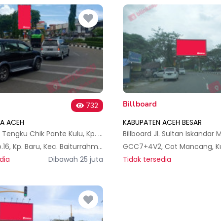
Billboard
732
A ACEH
KABUPATEN ACEH BESAR
Billboard, Jl. Tengku Chik Pante Kulu, Kp. Baru, Kec. Baiturrahman, Kota Banda Aceh
Jl. Inpres No.16, Kp. Baru, Kec. Baiturrahman, Kota Banda Aceh, Aceh 23116, Indonesia
dia
Dibawah 25 juta
Tidak tersedia