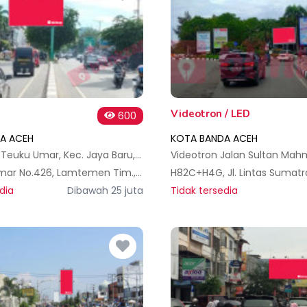
Videotron / LED
600
A ACEH
KOTA BANDA ACEH
Billboard Jl. Teuku Umar, Kec. Jaya Baru, Kota Banda Aceh
Jl. Teuku Umar No.426, Lamtemen Tim., Seroja, Kota Banda Aceh, Aceh 23232, Indonesia
dia
Dibawah 25 juta
Tidak tersedia