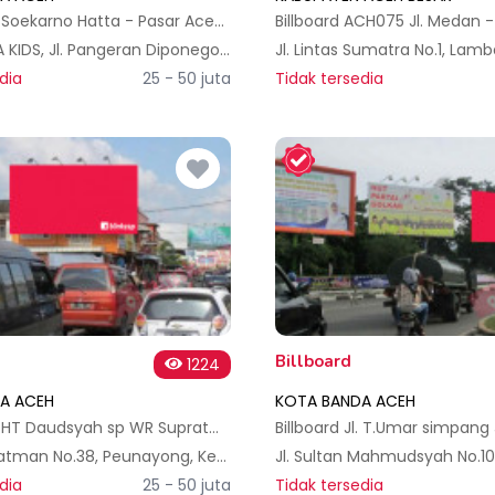
Billboard Jl. Soekarno Hatta - Pasar Aceh depan Suzuya, Kp Baru - Baitturahman
Toko NABILA KIDS, Jl. Pangeran Diponegoro No.202, Kp. Baru, Kec. Baiturrahman, Kota Banda Aceh, Aceh 23242, Indonesia
dia
25 - 50 juta
Tidak tersedia
Billboard
1224
A ACEH
KOTA BANDA ACEH
Billboard Jl. HT Daudsyah sp WR Supratman, Kuta Alam - Banda Aceh
Jl. WR Supratman No.38, Peunayong, Kec. Kuta Alam, Kota Banda Aceh, Aceh 23127, Indonesia
dia
25 - 50 juta
Tidak tersedia