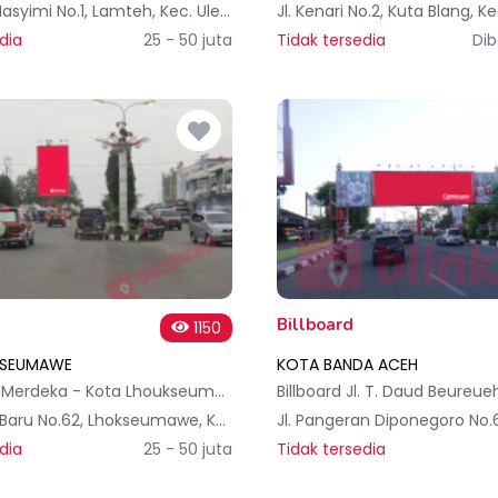
Jl. Prof. Ali Hasyimi No.1, Lamteh, Kec. Ulee Kareng, Kota Banda Aceh, Aceh 23127, Indonesia
dia
25 - 50 juta
Tidak tersedia
Dib
Billboard
1150
KSEUMAWE
KOTA BANDA ACEH
Billboard Jl. Merdeka - Kota Lhoukseumawe
Jl. Gudang Baru No.62, Lhokseumawe, Kec. Banda Sakti, Kota Lhokseumawe, Aceh 24314, Indonesia
dia
25 - 50 juta
Tidak tersedia