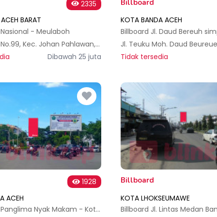
Billboard
2335
 ACEH BARAT
KOTA BANDA ACEH
l. Nasional - Meulaboh
Jl. Nasional No.99, Kec. Johan Pahlawan, Kabupaten Aceh Barat, Aceh 23681, Indonesia
dia
Dibawah 25 juta
Tidak tersedia
Billboard
1928
A ACEH
KOTA LHOKSEUMAWE
Billboard Jl. Panglima Nyak Makam - Kota Banda Aceh