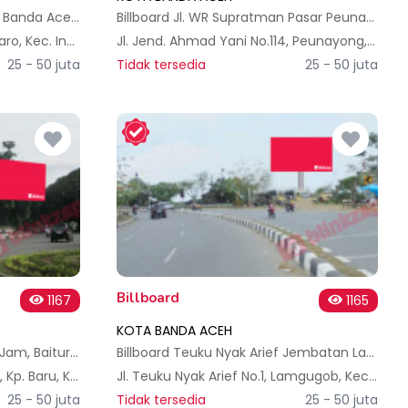
Billboard ACH075 Jl. Medan - Banda Aceh Lembaro
Billboard Jl. WR Supratman Pasar Peunayong - Kota Banda Aceh
Jl. Lintas Sumatra No.1, Lambaro, Kec. Ingin Jaya, Kabupaten Aceh Besar, Aceh 23238, Indonesia
Jl. Jend. Ahmad Yani No.114, Peunayong, Kec. Kuta Alam, Kota Banda Aceh, Aceh, Indonesia
25 - 50 juta
Tidak tersedia
25 - 50 juta
Billboard
1167
1165
KOTA BANDA ACEH
Billboard Jl. T.Umar simpang Jam, Baiturrahman, Banda Aceh
Billboard Teuku Nyak Arief Jembatan Lamnyong, Syiah Kuala, Banda Aceh
Jl. Sultan Mahmudsyah No.10, Kp. Baru, Kec. Baiturrahman, Kota Banda Aceh, Aceh 23116, Indonesia
Jl. Teuku Nyak Arief No.1, Lamgugob, Kec. Syiah Kuala, Kota Banda Aceh, Aceh 23115, Indonesia
25 - 50 juta
Tidak tersedia
25 - 50 juta