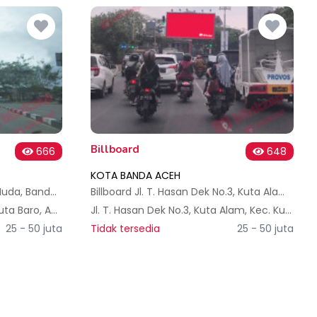
Billboard
666
648
KOTA BANDA ACEH
Billboard Jl. Sultan Iskandar Muda, Bandara Internasional Aceh
Billboard Jl. T. Hasan Dek No.3, Kuta Alam, Kec. Kuta Alam, Kota Banda Aceh
GCC7+4V2, Cot Mancang, Kuta Baro, Aceh Besar Regency, Aceh 24415, Indonesia
Jl. T. Hasan Dek No.3, Kuta Alam, Kec. Kuta Alam, Kota Banda Aceh, Aceh 23127, Indonesia
25 - 50 juta
Tidak tersedia
25 - 50 juta