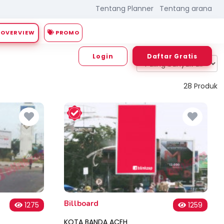
Tentang Planner
Tentang arana
PROMO
OVERVIEW
Login
Daftar Gratis
Sortir:
28 Produk
Billboard
1275
1259
KOTA BANDA ACEH