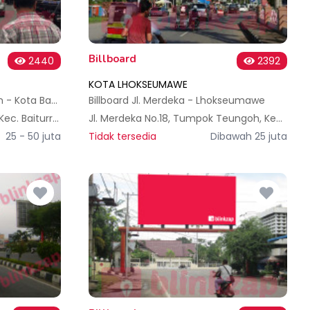
Billboard
2440
2392
KOTA LHOKSEUMAWE
Billboard Jl. KH Ahmad Dahlan - Kota Banda Aceh
Billboard Jl. Merdeka - Lhokseumawe
Jl. Moh. Jam No.97, Kp. Baru, Kec. Baiturrahman, Kota Banda Aceh, Aceh 23242, Indonesia
Jl. Merdeka No.18, Tumpok Teungoh, Kec. Banda Sakti, Kota Lhokseumawe, Aceh 24351, Indonesia
25 - 50 juta
Tidak tersedia
Dibawah 25 juta