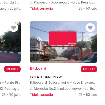
Jl. Kenari No.2, Kuta Blang, Kec. Banda Sakti, Kota Lhokseumawe, Aceh, Indonesia
Jl. Pangeran Diponegoro No.62, Peunayong, Kec. Kuta Alam, Kota Banda Aceh, Aceh 23127, Indonesia
awah 25 juta
Tidak tersedia
25 - 50 juta
Billboard
1087
1007
KOTA LHOKSEUMAWE
Billboard Jl. T. Daud Beureueh - Pante Pirak A, Kota Banda Aceh
Billboard Jl. Sukaramai A - Kota Lhokseumawe
Jl. Pangeran Diponegoro No.62, Peunayong, Kec. Kuta Alam, Kota Banda Aceh, Aceh 23127, Indonesia
Jl. Merdeka No.2, Lhokseumawe, Kec. Banda Sakti, Kota Lhokseumawe, Aceh 24300, Indonesia
25 - 50 juta
Tidak tersedia
25 - 50 juta