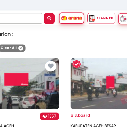
PLANNER
arian
:
Clear All
Billboard
1357
A ACEH
KABUPATEN ACEH BESAR