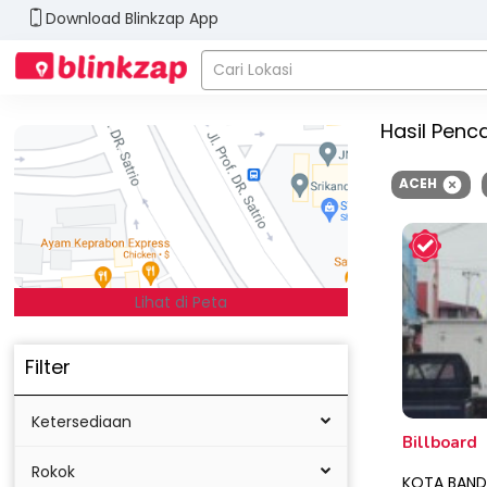
Download Blinkzap App
Hasil Penc
ACEH
Lihat di Peta
Filter
Ketersediaan
Billboard
Rokok
KOTA BAND