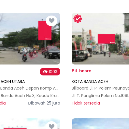
Billboard
1003
 ACEH UTARA
KOTA BANDA ACEH
Billboard Jl. Banda Aceh Depan Komp Asean Krueng Geukeuh Aceh Utara
Jl. Medan - Banda Aceh No.3, Keude Krueng Geukueh, Kec. Dewantara, Kabupaten Aceh Utara, Aceh, Indonesia
dia
Dibawah 25 juta
Tidak tersedia