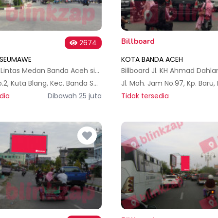
Billboard
2674
KSEUMAWE
KOTA BANDA ACEH
Billboard Jl. Lintas Medan Banda Aceh simpang Cunda - Kota Lhokseumawe B
Jl. Kenari No.2, Kuta Blang, Kec. Banda Sakti, Kota Lhokseumawe, Aceh, Indonesia
dia
Dibawah 25 juta
Tidak tersedia