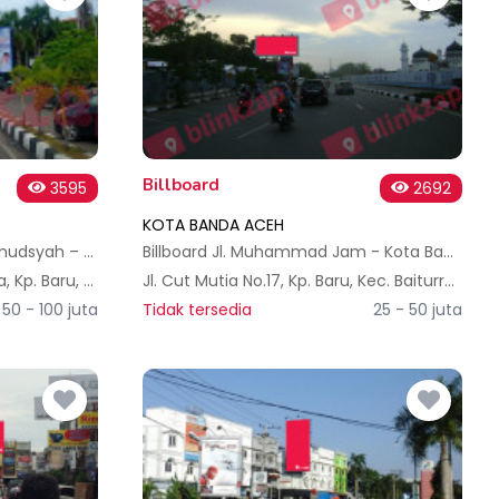
Billboard
3595
2692
KOTA BANDA ACEH
Videotron Jalan Sultan Mahmudsyah – Banda Aceh
Billboard Jl. Muhammad Jam - Kota Banda Aceh
H82C+H4G, Jl. Lintas Sumatra, Kp. Baru, Kec. Baiturrahman, Kota Banda Aceh, Aceh 23127, Indonesia
Jl. Cut Mutia No.17, Kp. Baru, Kec. Baiturrahman, Kota Banda Aceh, Aceh 23127, Indonesia
50 - 100 juta
Tidak tersedia
25 - 50 juta