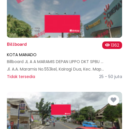
Billboard
1362
KOTA MANADO
Billboard JL A A MARAMIS DEPAN LIPPO DKT SPBU (B)
Jl. A.A. Maramis No.553kel, Kairagi Dua, Kec. Mapanget, Kota Manado, Sulawesi Utara, Indonesia
Tidak tersedia
25 - 50 juta