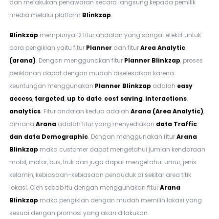
dan melakukan penawaran secara langsung kepada pemilik
media melalui platform
Blinkzap
.
Blinkzap
mempunyai 2 fitur andalan yang sangat efektif untuk
para pengiklan yaitu fitur
Planner
dan fitur
Area Analytic
(arana)
. Dengan menggunakan fitur
Planner
Blinkzap
, proses
periklanan dapat dengan mudah diselesaikan karena
keuntungan menggunakan
Planner
Blinkzap
adalah
easy
access
,
targeted
,
up to date
,
cost saving
,
interactions
,
analytics
. Fitur andalan kedua adalah
Arana (Area Analytic)
,
dimana
Arana
adalah fitur yang menyediakan
data Traffic
dan data Demographic
. Dengan menggunakan fitur
Arana
Blinkzap
maka customer dapat mengetahui jumlah kendaraan
mobil, motor, bus, truk dan juga dapat mengetahui umur, jenis
kelamin, kebiasaan-kebiasaan penduduk di sekitar area titik
lokasi. Oleh sebab itu dengan menggunakan fitur
Arana
Blinkzap
maka pengiklan dengan mudah memilih lokasi yang
sesuai dengan promosi yang akan dilakukan.