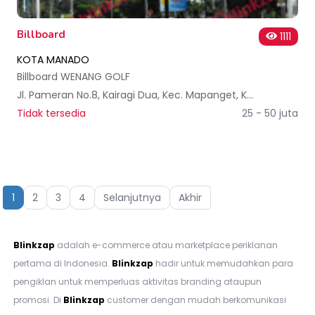
Billboard
1111
KOTA MANADO
Billboard WENANG GOLF
Jl. Pameran No.8, Kairagi Dua, Kec. Mapanget, Kota Manado, Sulawesi Utara, Indonesia
Tidak tersedia
25 - 50 juta
1
2
3
4
Selanjutnya
Akhir
Blinkzap
adalah e-commerce atau marketplace periklanan
pertama di Indonesia.
Blinkzap
hadir untuk memudahkan para
pengiklan untuk memperluas aktivitas branding ataupun
promosi. Di
Blinkzap
customer dengan mudah berkomunikasi