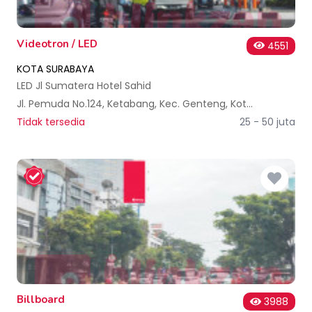
Videotron / LED
4551
KOTA SURABAYA
LED Jl Sumatera Hotel Sahid
Jl. Pemuda No.124, Ketabang, Kec. Genteng, Kota SBY, Jawa Timur 60272, Indonesia
Tidak tersedia
25 - 50 juta
Billboard
3988