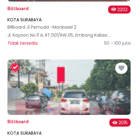
Billboard
2202
KOTA SURABAYA
Billboard Jl Pemuda -Monkasel 2
Jl. Kayoon No.11 A, RT.001/RW.05, Embong Kaliasin, Kec. Genteng, Kota SBY, Jawa Timur 60271, Indonesia
Tidak tersedia
50 - 100 juta
Billboard
2015
KOTA SURABAYA