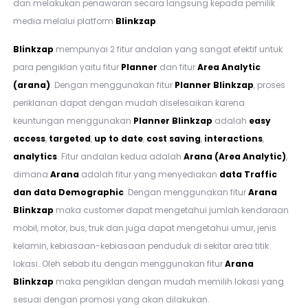
dan melakukan penawaran secara langsung kepada pemilik
media melalui platform
Blinkzap
.
Blinkzap
mempunyai 2 fitur andalan yang sangat efektif untuk
para pengiklan yaitu fitur
Planner
dan fitur
Area Analytic
(arana)
. Dengan menggunakan fitur
Planner
Blinkzap
, proses
periklanan dapat dengan mudah diselesaikan karena
keuntungan menggunakan
Planner
Blinkzap
adalah
easy
access
,
targeted
,
up to date
,
cost saving
,
interactions
,
analytics
. Fitur andalan kedua adalah
Arana (Area Analytic)
,
dimana
Arana
adalah fitur yang menyediakan
data Traffic
dan data Demographic
. Dengan menggunakan fitur
Arana
Blinkzap
maka customer dapat mengetahui jumlah kendaraan
mobil, motor, bus, truk dan juga dapat mengetahui umur, jenis
kelamin, kebiasaan-kebiasaan penduduk di sekitar area titik
lokasi. Oleh sebab itu dengan menggunakan fitur
Arana
Blinkzap
maka pengiklan dengan mudah memilih lokasi yang
sesuai dengan promosi yang akan dilakukan.