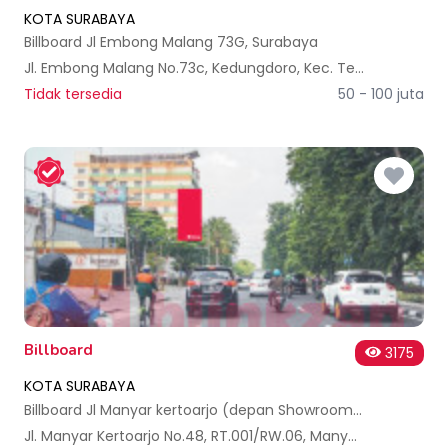
KOTA SURABAYA
Billboard Jl Embong Malang 73G, Surabaya
Jl. Embong Malang No.73c, Kedungdoro, Kec. Tegalsari, Kota SBY, Jawa Timur 60261, Indonesia
Tidak tersedia
50 - 100 juta
Billboard
3175
KOTA SURABAYA
Billboard Jl Manyar kertoarjo (depan Showroom HONDA)
Jl. Manyar Kertoarjo No.48, RT.001/RW.06, Manyar Sabrangan, Kec. Mulyorejo, Kota SBY, Jawa Timur 60116, Indonesia