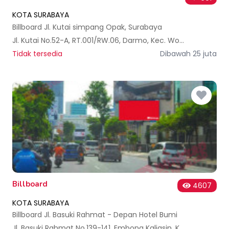
KOTA SURABAYA
Billboard Jl. Kutai simpang Opak, Surabaya
Jl. Kutai No.52-A, RT.001/RW.06, Darmo, Kec. Wonokromo, Surabaya, Jawa Timur 60241, Indonesia
Tidak tersedia
Dibawah 25 juta
Billboard
4607
KOTA SURABAYA
Billboard Jl. Basuki Rahmat - Depan Hotel Bumi
Jl. Basuki Rahmat No.139-141, Embong Kaliasin, Kec. Genteng, Surabaya, Jawa Timur 60271, Indonesia