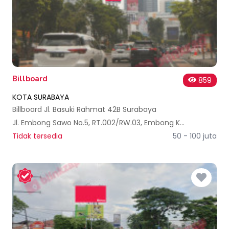
Billboard
859
KOTA SURABAYA
Billboard Jl. Basuki Rahmat 42B Surabaya
Jl. Embong Sawo No.5, RT.002/RW.03, Embong Kaliasin, Kec. Genteng, Kota SBY, Jawa Timur 60271, Indonesia
Tidak tersedia
50 - 100 juta