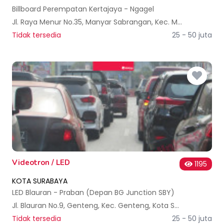
Billboard Perempatan Kertajaya - Ngagel
Jl. Raya Menur No.35, Manyar Sabrangan, Kec. Mulyorejo, Surabaya, Jawa Timur 60282, Indonesia
Tidak tersedia
25 - 50 juta
Videotron / LED
1195
KOTA SURABAYA
LED Blauran - Praban (Depan BG Junction SBY)
Jl. Blauran No.9, Genteng, Kec. Genteng, Kota SBY, Jawa Timur 60275, Indonesia
Tidak tersedia
25 - 50 juta