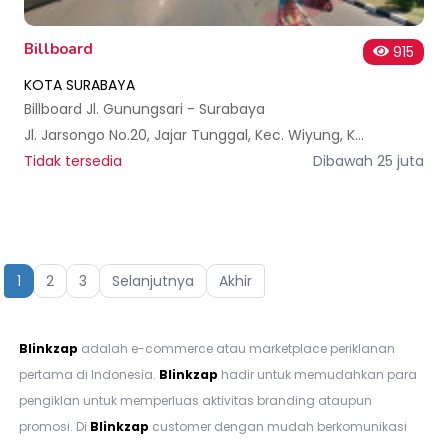
Billboard
915
KOTA SURABAYA
Billboard Jl. Gunungsari - Surabaya
Jl. Jarsongo No.20, Jajar Tunggal, Kec. Wiyung, Kota SBY, Jawa Timur 60224, Indonesia
Tidak tersedia
Dibawah 25 juta
1
2
3
Selanjutnya
Akhir
Blinkzap
adalah e-commerce atau marketplace periklanan
pertama di Indonesia.
Blinkzap
hadir untuk memudahkan para
pengiklan untuk memperluas aktivitas branding ataupun
promosi. Di
Blinkzap
customer dengan mudah berkomunikasi