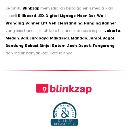
Selain itu
Blinkzap
menyediakan berbagai jenis media iklan
seperti
Billboard
,
LED
,
Digital Signage
,
Neon Box
,
Wall
Branding
,
Banner
,
Lift
,
Vehicle Branding
,
Hanging Banner
yang tersebar di seluruh Kota besar di Indonesia seperti
Jakarta
,
Medan
,
Bali
,
Surabaya
,
Makassar
,
Manado
,
Jambi
,
Bogor
,
Bandung
,
Bekasi
,
Binjai
,
Batam
,
Aceh
,
Depok
,
Tangerang
,
dan masih banyak kota-kota lainnya.