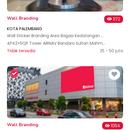
Wall Branding
1172
KOTA PALEMBANG
Wall Sticker Branding Area Bagasi Kedatangan Bandara SMB II Palembang
4P42+5QP Tower AIRNAV Bandara Sultan Mahmud Badaruddin II Palembang, Talang Betutu, Kec. Sukarami, Kota Palembang, Sumatera Selatan 30961, Indonesia
Tidak tersedia
25 - 50 juta
Wall Branding
1064