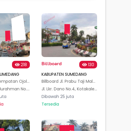
Billboard
218
130
SUMEDANG
KABUPATEN SUMEDANG
Billboard Perempatan Ojolali Sumedang
Billboard Jl. Prabu Taji Malela, Kec. Sumedang Utara, Kabupaten Sumedang 1mk
Jl. Mayor Abdurahman No.147, Kotakaler, Kec. Sumedang Utara, Kabupaten Sumedang, Jawa Barat 45621, Indonesia
Jl. Lkr. Dano No.4, Kotakaler, Kec. Sumedang Utara, Kabupaten Sumedang, Jawa Barat 45621, Indonesia
uta
Dibawah 25 juta
ia
Tersedia