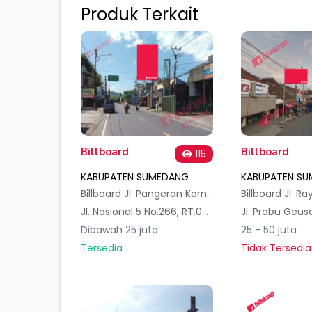
Produk Terkait
Billboard
Billboard
115
KABUPATEN SUMEDANG
KABUPATEN S
Billboard Jl. Pangeran Kornel, Kotakulon, Kec. Sumedang Selatan, Kabupaten Sumedang 1mk
Jl. Nasional 5 No.266, RT.03, Kotakulon, Kec. Sumedang Sel., Kabupaten Sumedang, Jawa Barat 45311, Indonesia
Dibawah 25 juta
25 - 50 juta
Tersedia
Tidak Tersedia