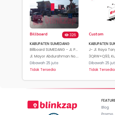
Billboard
Custom
326
KABUPATEN SUMEDANG
KABUPATEN S
Billboard SUMEDANG - JL PRABU TEDJI MALELA
J- Jl. Raya Tan
Jl. Mayor Abdurahman No.292, Kotakaler, Kec. Sumedang Utara, Kabupaten Sumedang, Jawa Barat 45621, Indonesia
Dibawah 25 juta
Dibawah 25 ju
Tidak Tersedia
Tidak Tersedia
FEATUR
Blog
Promo