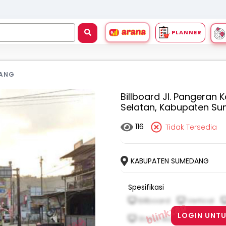
PLANNER
DANG
Billboard Jl. Pangeran 
Selatan, Kabupaten S
116
Tidak Tersedia
KABUPATEN SUMEDANG
Spesifikasi
Billboard
Vertical
LOGIN UNTU
Stand Alone
Frontlig