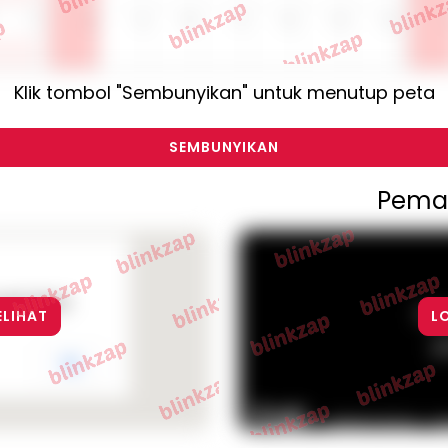
Klik tombol "Sembunyikan" untuk menutup peta
SEMBUNYIKAN
Pema
ogle Maps
Fo
ELIHAT
L
p
OK
Ima
Keyboard shortcuts