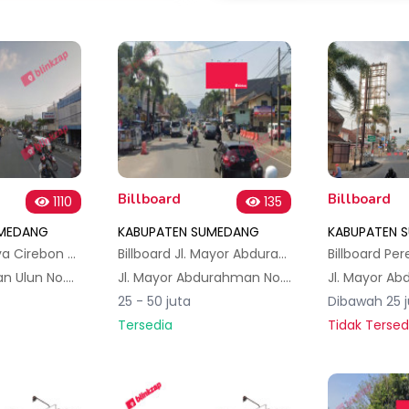
Billboard
Billboard
1110
135
UMEDANG
KABUPATEN SUMEDANG
KABUPATEN 
Billboard Jl. Raya Cirebon - Bandung - Sumedang
Billboard Jl. Mayor Abdurahman, Kotakaler, Kec. Sumedang Utara, Kabupaten Sumedang 1mk
Jl. Prabu Geusan Ulun No.202, Regol Wetan, Kec. Sumedang Sel., Kabupaten Sumedang, Jawa Barat 45311, Indonesia
Jl. Mayor Abdurahman No.19, Kotakaler, Kec. Sumedang Utara, Kabupaten Sumedang, Jawa Barat 45621, Indonesia
25 - 50 juta
Dibawah 25 j
Tersedia
Tidak Tersed