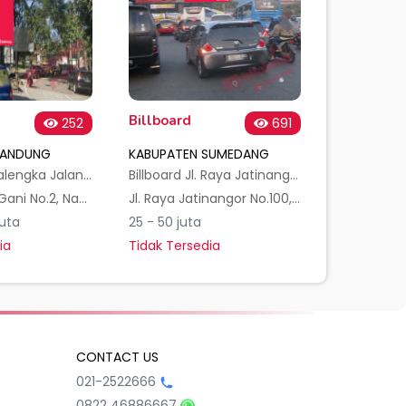
Billboard
252
691
BANDUNG
KABUPATEN SUMEDANG
Billboard Cicalengka Jalan Nasional
Billboard Jl. Raya Jatinangor UNPAD - Bandung
Gg. H. Abdul Gani No.2, Nagrog, Kec. Cicalengka, Kabupaten Bandung, Jawa Barat 40395, Indonesia
Jl. Raya Jatinangor No.100, Hegarmanah, Kec. Jatinangor, Kabupaten Sumedang, Jawa Barat 45363, Indonesia
uta
25 - 50 juta
ia
Tidak Tersedia
CONTACT US
021-2522666
0822 46886667