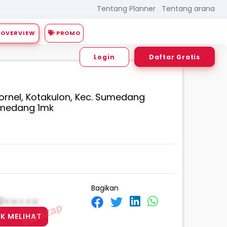
Tentang Planner
Tentang arana
PROMO
OVERVIEW
Login
Daftar Gratis
Kornel, Kotakulon, Kec. Sumedang
umedang 1mk
Bagikan
6 M X 4 M
K MELIHAT
ht
Street