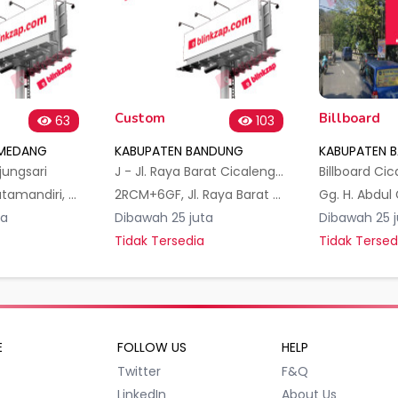
Custom
Billboard
63
103
UMEDANG
KABUPATEN BANDUNG
KABUPATEN 
jungsari
J - Jl. Raya Barat Cicalengka
3QRW+Q93, Kutamandiri, Tanjungsari, Sumedang Regency, West Java 45362, Indonesia
2RCM+6GF, Jl. Raya Barat Cicalengka No.183, Panenjoan, Kec. Cicalengka, Kabupaten Bandung, Jawa Barat 40395, Indonesia
ta
Dibawah 25 juta
Dibawah 25 j
Tidak Tersedia
Tidak Tersed
E
FOLLOW US
HELP
Twitter
F&Q
LinkedIn
About Us