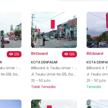
Billboard
Billboard
219
198
R
KOTA DENPASAR
KOTA DENPA
Billboard Jl. Teuku Umar - Bali Permai 1 (Arah Imam Bonjol)
Billboard Jl. Teuku Umar - Bali Permai 2 (Arah Diponegoro)
Jl. Teuku Umar No.128, Dauh Puri Kauh, Kec. Denpasar Bar., Kota Denpasar, Bali 80113, Indonesia
Jl. Teuku Umar No.125, Dauh Puri Klod, Kec. Denpasar Bar., Kota Denpasar, Bali 80113, Indonesia
25 - 50 juta
25 - 50 juta
Tidak Tersedia
Tersedia