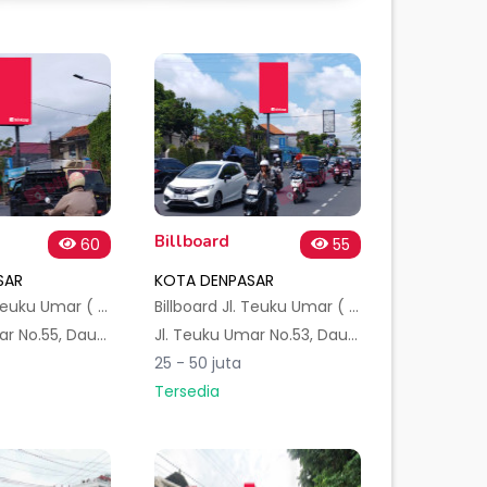
Billboard
60
55
SAR
KOTA DENPASAR
Billboard Jl. Teuku Umar ( Warung Cho - Cho ) B
Billboard Jl. Teuku Umar ( Warung Cho - Cho ) A
Jl. Teuku Umar No.55, Dauh Puri Klod, Kec. Denpasar Bar., Kota Denpasar, Bali 80113, Indonesia
Jl. Teuku Umar No.53, Dauh Puri Kauh, Kec. Denpasar Bar., Kota Denpasar, Bali 80113, Indonesia
25 - 50 juta
Tersedia