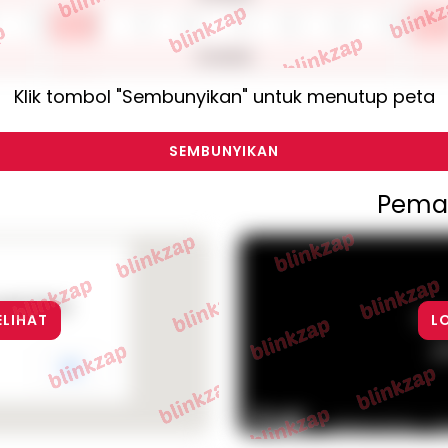
Klik tombol "Sembunyikan" untuk menutup peta
SEMBUNYIKAN
Pema
ogle Maps
Fo
ELIHAT
L
p
OK
Ima
Keyboard shortcuts