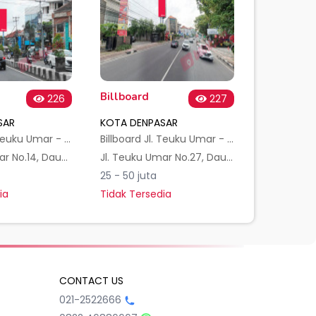
Billboard
226
227
SAR
KOTA DENPASAR
Billboard Jl. Teuku Umar - Massage 2 (Arah Simpang Enam)
Billboard Jl. Teuku Umar - Soto Madura 2 (Arah Diponegoro)
Jl. Teuku Umar No.14, Dauh Puri Klod, Kec. Denpasar Bar., Kota Denpasar, Bali 80113, Indonesia
Jl. Teuku Umar No.27, Dauh Puri Klod, Kec. Denpasar Bar., Kota Denpasar, Bali 80113, Indonesia
25 - 50 juta
ia
Tidak Tersedia
CONTACT US
021-2522666