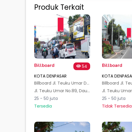
Produk Terkait
Billboard
Billboard
54
KOTA DENPASAR
KOTA DENPASA
Billboard Jl. Teuku Umar Denpasar (BTC) B
Jl. Teuku Umar No.89, Dauh Puri Klod, Kec. Denpasar Bar., Kota Denpasar, Bali 80114, Indonesia
25 - 50 juta
25 - 50 juta
Tersedia
Tidak Tersedia