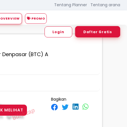
Tentang Planner
Tentang arana
PROMO
OVERVIEW
Login
Daftar Gratis
ar Denpasar (BTC) A
Bagikan
8 M X 4 M
K MELIHAT
ht
Street