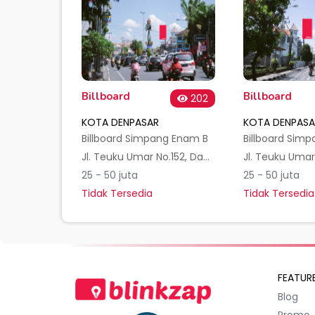
Billboard
Billboard
202
KOTA DENPASAR
KOTA DENPASA
Billboard Simpang Enam B
Billboard Sim
Jl. Teuku Umar No.152, Dauh Puri Kauh, Kec. Denpasar Bar., Kota Denpasar, Bali 80113, Indonesia
25 - 50 juta
25 - 50 juta
Tidak Tersedia
Tidak Tersedia
FEATUR
Blog