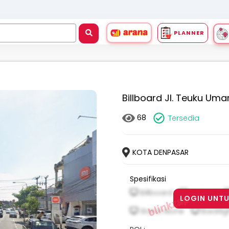
PLANNER
Billboard Jl. Teuku Um
68
Tersedia
KOTA DENPASAR
Spesifikasi
Billboard
Vertical
LOGIN UNTU
Stand Alone
Backlig