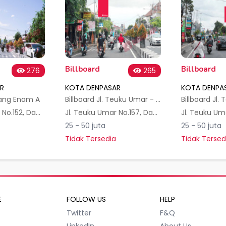
Billboard
Billboard
276
265
R
KOTA DENPASAR
KOTA DENPA
pang Enam A
Billboard Jl. Teuku Umar - Massage 1 (Arah Imam Bonjol)
Jl. Teuku Umar No.152, Dauh Puri Kauh, Kec. Denpasar Bar., Kota Denpasar, Bali 80113, Indonesia
Jl. Teuku Umar No.157, Dauh Puri Kauh, Kec. Denpasar Bar., Kota Denpasar, Bali 80113, Indonesia
25 - 50 juta
25 - 50 juta
Tidak Tersedia
Tidak Tersed
E
FOLLOW US
HELP
Twitter
F&Q