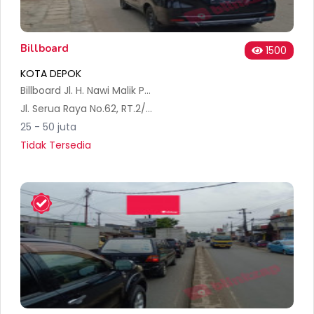
Billboard
1500
KOTA DEPOK
Billboard Jl. H. Nawi Malik Pertigaan Bojongsari Serua. ( Serua Menuju UNPAM Surya Kencana )
Jl. Serua Raya No.62, RT.2/RW.1, Serua, Kec. Bojongsari, Kota Depok, Jawa Barat 16517, Indonesia
25 - 50 juta
Tidak Tersedia