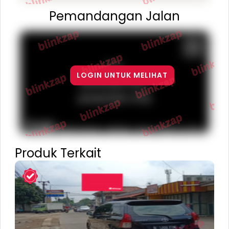
Pemandangan Jalan
For
LOGIN UNTUK MELIHAT
development
purposes only
Terms
Report a problem
Keyboard shortcuts
Map Data
Produk Terkait