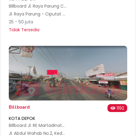
Billboard Jl. Raya Parung Ciputat. JKT Bogor. Pertigaan Serua ( Dari Ciputat Menuju Sawangan )
Jl. Raya Parung - Ciputat No.3, Serua, Kec. Bojongsari, Kota Depok, Jawa Barat 16517, Indonesia
25 - 50 juta
Tidak Tersedia
Billboard
1192
KOTA DEPOK
Billboard Jl. RE Martadinata - Cinangka
Jl. Abdul Wahab No.2, Kedaung, Kec. Sawangan, Kota Depok, Jawa Barat 16516, Indonesia