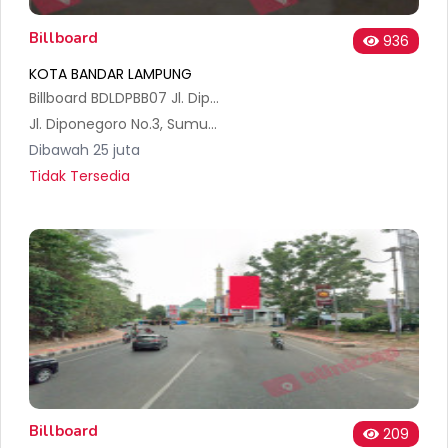
Billboard
936
KOTA BANDAR LAMPUNG
Billboard BDLDPBB07 Jl. Diponegoro - Bandar Lampung
Jl. Diponegoro No.3, Sumur Batu, Kec. Tlk. Betung Utara, Kota Bandar Lampung, Lampung 35212, Indonesia
Dibawah 25 juta
Tidak Tersedia
Billboard
209