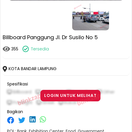
Billboard Panggung Jl. Dr Susilo No 5
355
Tersedia
KOTA BANDAR LAMPUNG
Spesifikasi
Billboard
Horizontal
5 M X 10 M
Other
LOGIN UNTUK MELIHAT
Frontlight
Street
Rokok
Bagikan
POI : Bank, Exhibition Center, Food, Government