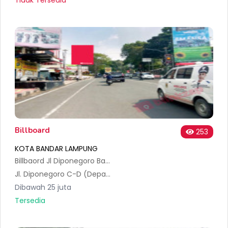
Tidak Tersedia
Billboard
253
KOTA BANDAR LAMPUNG
Billbaord Jl Diponegoro Bank Waway Lungsir Teluk Betung Utara
Jl. Diponegoro C-D (Depan Guest House) No.31, Sumur Batu, Kec. Tlk. Betung Utara, Kota Bandar Lampung, Lampung 35212, Indonesia
Dibawah 25 juta
Tersedia