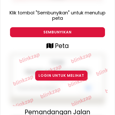
Klik tombol "Sembunyikan" untuk menutup
peta
SEMBUNYIKAN
Peta
This page can't load Google Maps
LOGIN UNTUK MELIHAT
correctly.
Do you own this website?
OK
Pemandangan Jalan