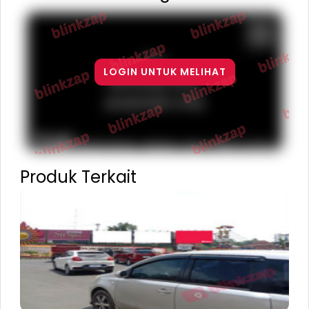
For
LOGIN UNTUK MELIHAT
development
purposes only
Terms
Report a problem
Keyboard shortcuts
Map Data
Produk Terkait