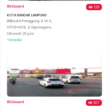
Billboard
229
KOTA BANDAR LAMPUNG
Billboard Panggung Jl. Dr Susilo No 6
H7C6+HC9, Jl. Diponegoro No.134, Sumur Batu, Kec. Tlk. Betung Utara, Kota Bandar Lampung, Lampung 35212, Indonesia
Dibawah 25 juta
Tersedia
Billboard
307