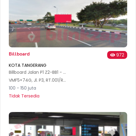
Billboard
972
KOTA TANGERANG
Billboard Jalan P1 Z2-BB1 - Bandara Soekarno Hatta International
VMF5+74G, Jl. P3, RT.001/RW.010, Pajang, Kec. Benda, Kota Tangerang, Banten 15126, Indonesia
100 - 150 juta
Tidak Tersedia