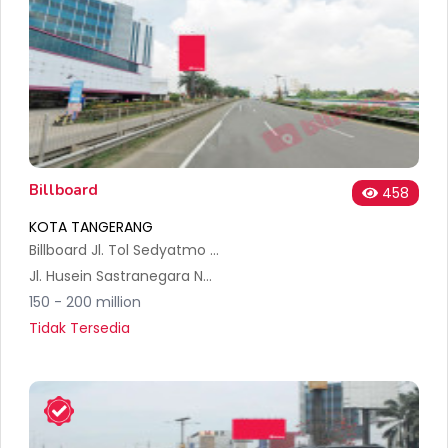
Billboard
458
KOTA TANGERANG
Billboard Jl. Tol Sedyatmo Km.32+700 A
Jl. Husein Sastranegara No.8, RT.001/RW.008, Jurumudi, Kec. Benda, Kota Tangerang, Banten 15125, Indonesia
150 - 200 million
Tidak Tersedia