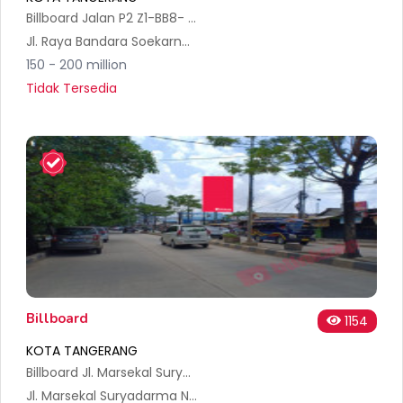
Billboard Jalan P2 Z1-BB8- Bandara Soekarno Hatta International
Jl. Raya Bandara Soekarno-Hatta Komp. Pergudangan Soewarna Blk. E No.15, RT.001/RW.010, Pajang, Kec. Benda, Kota Tangerang, Banten 19120, Indonesia
150 - 200 million
Tidak Tersedia
Billboard
1154
KOTA TANGERANG
Billboard Jl. Marsekal Suryadarma Dari Kp Melayu, Teluk Naga Menuju Sintanala
Jl. Marsekal Suryadarma No.60, RT.002/RW.001, Selapajang Jaya, Kec. Neglasari, Kota Tangerang, Banten 15127, Indonesia