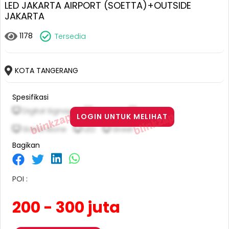
LED JAKARTA AIRPORT (SOETTA)+OUTSIDE
JAKARTA
1178
Tersedia
KOTA TANGERANG
Spesifikasi
Digital Signage
Vertical
2 M X 1 M
LOGIN UNTUK MELIHAT
Stand Alone
LED
Street
Bagikan
POI :
200 - 300 juta