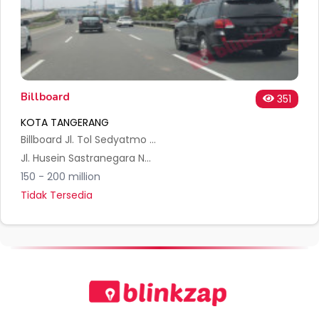
Billboard
351
KOTA TANGERANG
Billboard Jl. Tol Sedyatmo ( KM 32+150A )
Jl. Husein Sastranegara No.8, RT.001/RW.008, Jurumudi, Kec. Benda, Kota Tangerang, Banten 15125, Indonesia
150 - 200 million
Tidak Tersedia