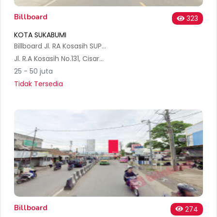
Billboard
323
KOTA SUKABUMI
Billboard Jl. RA Kosasih SUPERINDO Kota Sukabumi
Jl. R.A Kosasih No.131, Cisarua, Kec. Cikole, Kota Sukabumi, Jawa Barat 43115, Indonesia
25 - 50 juta
Tidak Tersedia
Billboard
274