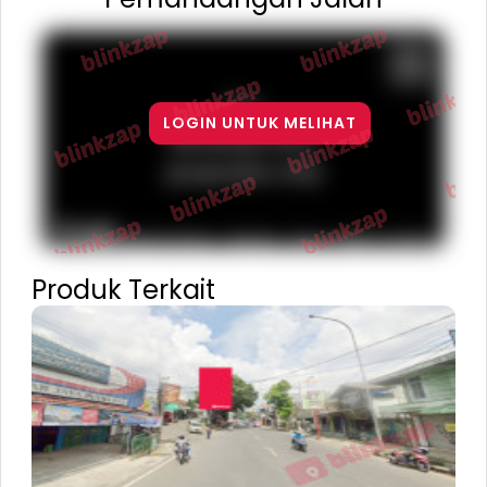
For
LOGIN UNTUK MELIHAT
development
purposes only
Terms
Report a problem
Keyboard shortcuts
Map Data
Produk Terkait