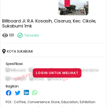
Billboard Jl. R.A. Kosasih, Cisarua, Kec. Cikole,
Sukabumi 1mk
120
Tersedia
KOTA SUKABUMI
Spesifikasi
Billboard
Vertical
6 M X 4 M
Stand Alone
LOGIN UNTUK MELIHAT
Frontlight
Street
Rokok
Bagikan
POI : Coffee, Convenience Store, Education, Exhibition