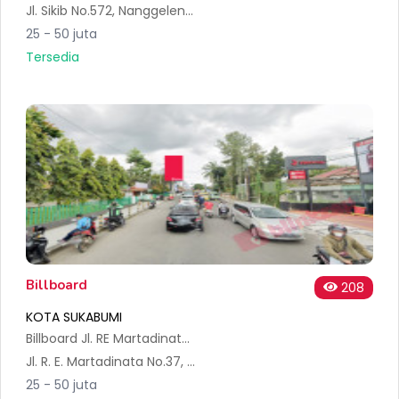
Jl. Sikib No.572, Nanggeleng, Kec. Citamiang, Kota Sukabumi, Jawa Barat 43145, Indonesia
25 - 50 juta
Tersedia
Billboard
208
KOTA SUKABUMI
Billboard Jl. RE Martadinata Kota Sukabumi
Jl. R. E. Martadinata No.37, Gunungparang, Kec. Cikole, Kota Sukabumi, Jawa Barat 43111, Indonesia
25 - 50 juta