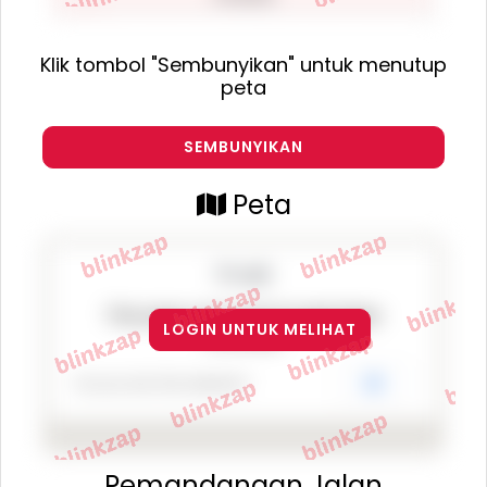
Klik tombol "Sembunyikan" untuk menutup
peta
SEMBUNYIKAN
Peta
This page can't load Google Maps
LOGIN UNTUK MELIHAT
correctly.
Do you own this website?
OK
Pemandangan Jalan