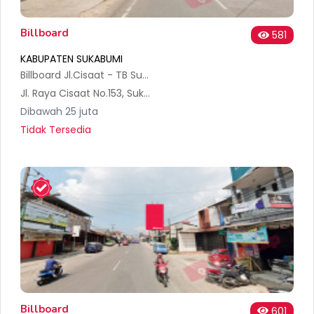
Billboard
581
KABUPATEN SUKABUMI
Billboard Jl.Cisaat - TB Sumber Megah Sukabumi
Jl. Raya Cisaat No.153, Sukamanah, Kec. Cisaat, Kabupaten Sukabumi, Jawa Barat 43152, Indonesia
Dibawah 25 juta
Tidak Tersedia
Billboard
601