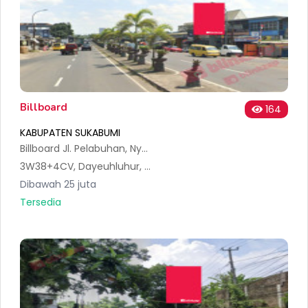
Billboard
164
KABUPATEN SUKABUMI
Billboard Jl. Pelabuhan, Nyomplong, Warudoyong, Dayeuhluhur, Sukabumi 2mk
3W38+4CV, Dayeuhluhur, Warudoyong, Sukabumi City, West Java, Indonesia
Dibawah 25 juta
Tersedia