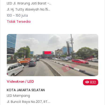
LED Jl. Warung Jati Barat - Warung Buncit, Jakarta Selatan
Jl. Hj. Tutty Alawiyah No.155, RT.5/RW.3, Kalibata, Kec. Pancoran, Kota Jakarta Selatan, Daerah Khusus Ibukota Jakarta 12740, Indonesia
100 - 150 juta
Tidak Tersedia
Videotron / LED
832
KOTA JAKARTA SELATAN
LED Mampang
Jl. Buncit Raya No.207, RT.6/RW.3, Kalibata, Kec. Pancoran, Kota Jakarta Selatan, Daerah Khusus Ibukota Jakarta 12740, Indonesia