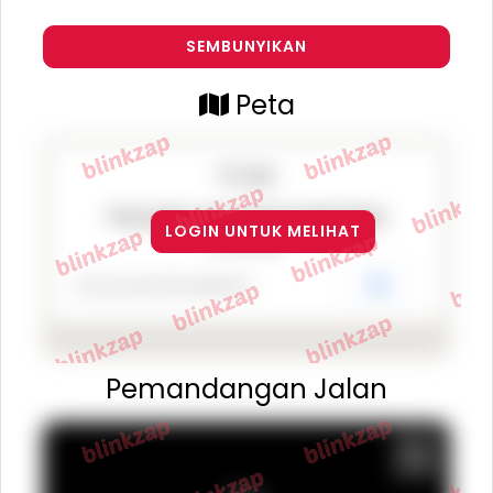
SEMBUNYIKAN
Peta
This page can't load Google Maps
LOGIN UNTUK MELIHAT
correctly.
Do you own this website?
OK
Pemandangan Jalan