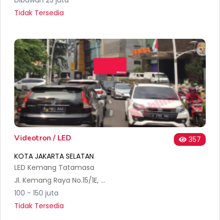
Tidak Tersedia
Videotron / LED
357
KOTA JAKARTA SELATAN
LED Kemang Tatamasa
Jl. Kemang Raya No.15/1E, RT.13/RW.1, Bangka, Kec. Mampang Prpt., Kota Jakarta Selatan, Daerah Khusus Ibukota Jakarta 12720, Indonesia
100 - 150 juta
Tidak Tersedia