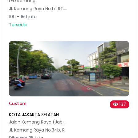
LED Kemang
Jl. Kemang Raya No.17, RT.10/RW.5, Bangka, Kec. Mampang Prpt., Kota Jakarta Selatan, Daerah Khusus Ibukota Jakarta 12730, Indonesia
100 - 150 juta
Tersedia
Custom
167
KOTA JAKARTA SELATAN
Jalan Kemang Raya (Jabodetabek)
Jl. Kemang Raya No.34b, RT.12/RW.5, Bangka, Kec. Mampang Prpt., Kota Jakarta Selatan, Daerah Khusus Ibukota Jakarta 12730, Indonesia
Dibawah 25 juta