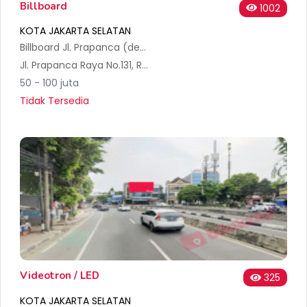
Billboard
1002
KOTA JAKARTA SELATAN
Billboard Jl. Prapanca (depan Snapy), Jakarta Selatan
Jl. Prapanca Raya No.131, RT.11/RW.1, Petogogan, Kec. Kby. Baru, Kota Jakarta Selatan, Daerah Khusus Ibukota Jakarta 12170, Indonesia
50 - 100 juta
Tidak Tersedia
Videotron / LED
325
KOTA JAKARTA SELATAN