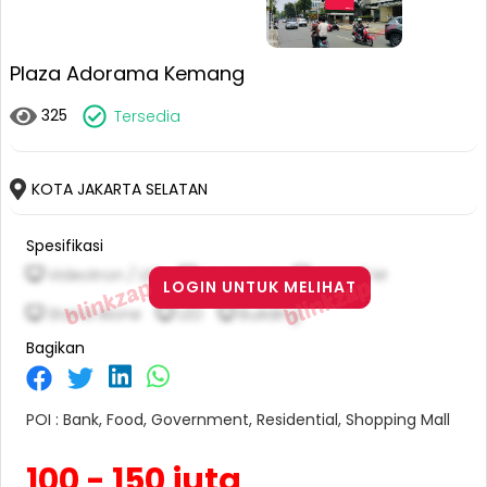
Plaza Adorama Kemang
325
Tersedia
KOTA JAKARTA SELATAN
Spesifikasi
Videotron / LED
Horizontal
4 M X 8 M
LOGIN UNTUK MELIHAT
Stand Alone
LED
Building
Bagikan
POI : Bank, Food, Government, Residential, Shopping Mall
100 - 150 juta