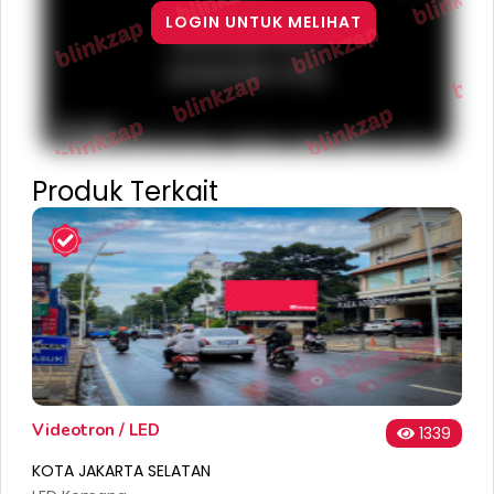
For
LOGIN UNTUK MELIHAT
development
purposes only
Terms
Report a problem
Keyboard shortcuts
Map Data
Produk Terkait
Videotron / LED
1339
KOTA JAKARTA SELATAN