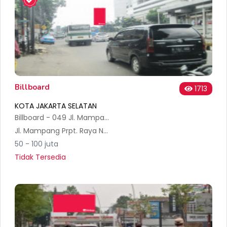
Billboard
1713
KOTA JAKARTA SELATAN
Billboard - 049 Jl. Mampang Prapatan (Basmar)
Jl. Mampang Prpt. Raya No.6b, RT.4/RW.5, Kalibata, Kec. Pancoran, Kota Jakarta Selatan, Daerah Khusus Ibukota Jakarta 12760, Indonesia
50 - 100 juta
Tidak Tersedia