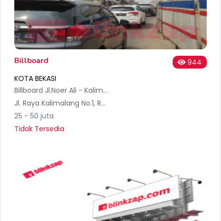
Billboard
944
KOTA BEKASI
Billboard Jl.Noer Ali - Kalimalang, dekat McD
Jl. Raya Kalimalang No.1, RT.005/RW.002, Duren Sawit, Kec. Bekasi Sel., Kota Bks, Jawa Barat 17144, Indonesia
25 - 50 juta
Tidak Tersedia