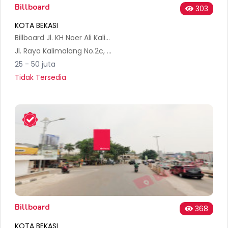
Billboard
303
KOTA BEKASI
Billboard Jl. KH Noer Ali Kalimalang (Depan SPBU)
Jl. Raya Kalimalang No.2c, RT.006/RW.002, Perumnas 1, Kranji, Kec. Bekasi Bar., Kota Bks, Jawa Barat 17145, Indonesia
25 - 50 juta
Tidak Tersedia
Billboard
368
KOTA BEKASI