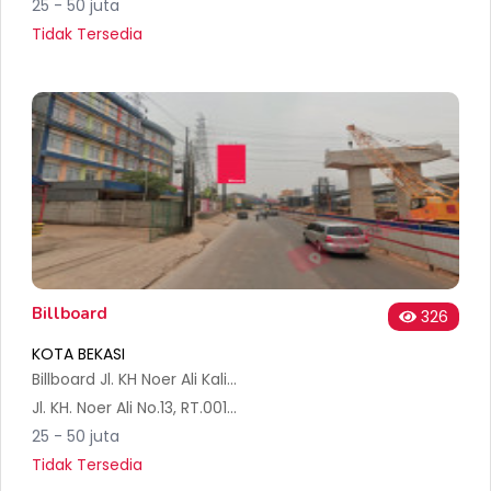
25 - 50 juta
Tidak Tersedia
Billboard
326
KOTA BEKASI
Billboard Jl. KH Noer Ali Kalimalang (Hotel Phonix Diron)
Jl. KH. Noer Ali No.13, RT.001/RW.016, Jakasampurna, Kec. Bekasi Bar., Kota Bks, Jawa Barat 17145, Indonesia
25 - 50 juta
Tidak Tersedia