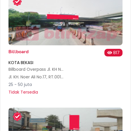
Billboard
817
KOTA BEKASI
Billboard Overpass Jl. KH Noer Alie
Jl. KH. Noer Ali No.17, RT.001/RW.016, Kayuringin Jaya, Kec. Bekasi Sel., Kota Bks, Jawa Barat 17124, Indonesia
25 - 50 juta
Tidak Tersedia