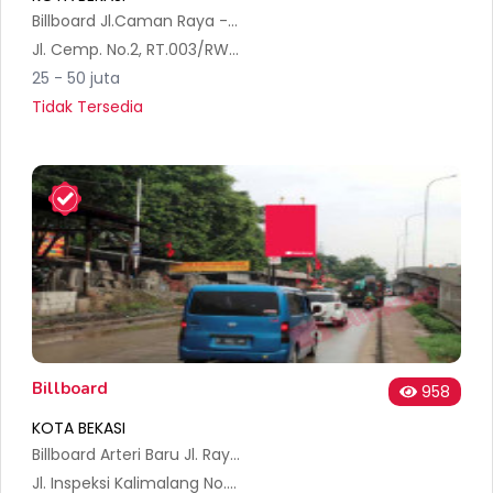
Billboard Jl.Caman Raya - per5an Caman C
Jl. Cemp. No.2, RT.003/RW.001, Jatibening Baru, Kec. Pd. Gede, Kota Bks, Jawa Barat 17412, Indonesia
25 - 50 juta
Tidak Tersedia
Billboard
958
KOTA BEKASI
Billboard Arteri Baru Jl. Raya Kalimalang Bekasi
Jl. Inspeksi Kalimalang No.42, RT.006/RW.015, Jakasampurna, Kec. Bekasi Bar., Kota Bks, Jawa Barat 17145, Indonesia