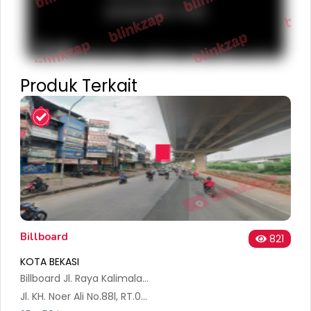
purposes only
Terms
Report a problem
Keyboard shortcuts
Map Data
Produk Terkait
Billboard
821
KOTA BEKASI
Billboard Jl. Raya Kalimalang (Depan Toko Ban)
Jl. KH. Noer Ali No.88l, RT.001/RW.016, Jakasampurna, Kec. Bekasi Bar., Kota Bks, Jawa Barat 17145, Indonesia