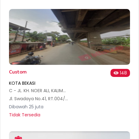
Custom
148
KOTA BEKASI
C - JL. KH. NOER ALI, KALIMALANG KOTA BEKASI ARAH KE JAKARTA
Jl. Swadaya No.41, RT.004/RW.014, Jatibening, Kec. Pd. Gede, Kota Bks, Jawa Barat 17412, Indonesia
Dibawah 25 juta
Tidak Tersedia