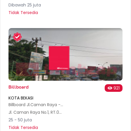
Dibawah 25 juta
Tidak Tersedia
Billboard
921
KOTA BEKASI
Billboard Jl.Caman Raya - per5an Caman A
Jl. Caman Raya No.1, RT.001/RW.011, Jatibening, Kec. Pd. Gede, Kota Bks, Jawa Barat 17412, Indonesia
25 - 50 juta
Tidak Tersedia