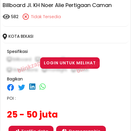
Billboard Jl. KH Noer Alie Pertigaan Caman
582
Tidak Tersedia
KOTA BEKASI
Spesifikasi
Billboard
Vertical
10 M X 5 M
LOGIN UNTUK MELIHAT
Stand Alone
Frontlight
Street
Bagikan
POI :
25 - 50 juta