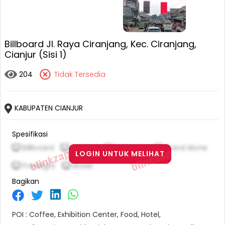
Billboard Jl. Raya Ciranjang, Kec. Ciranjang,
Cianjur (Sisi 1)
204
Tidak Tersedia
KABUPATEN CIANJUR
Spesifikasi
Billboard
Vertical
8 M X 4 M
Stand Alone
LOGIN UNTUK MELIHAT
Frontlight
Street
Bagikan
POI : Coffee, Exhibition Center, Food, Hotel,