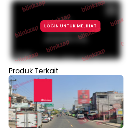
For
LOGIN UNTUK MELIHAT
development
purposes only
Terms
Report a problem
Keyboard shortcuts
Map Data
Produk Terkait