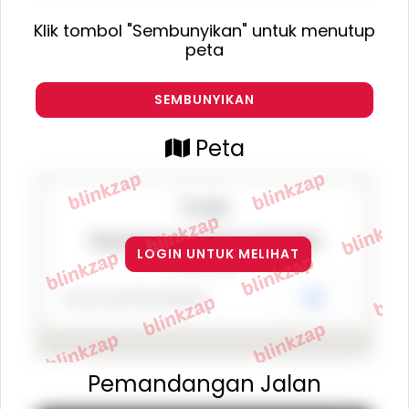
Klik tombol "Sembunyikan" untuk menutup
peta
SEMBUNYIKAN
Peta
This page can't load Google Maps
LOGIN UNTUK MELIHAT
correctly.
Do you own this website?
OK
Pemandangan Jalan