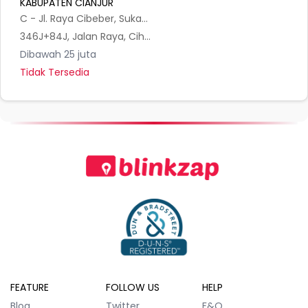
KABUPATEN CIANJUR
C - Jl. Raya Cibeber, Sukamanah
346J+84J, Jalan Raya, Cihaur, Kec. Cibeber, Cianjur, Jawa Barat 43262, Indonesia
Dibawah 25 juta
Tidak Tersedia
FEATURE
FOLLOW US
HELP
Blog
Twitter
F&Q