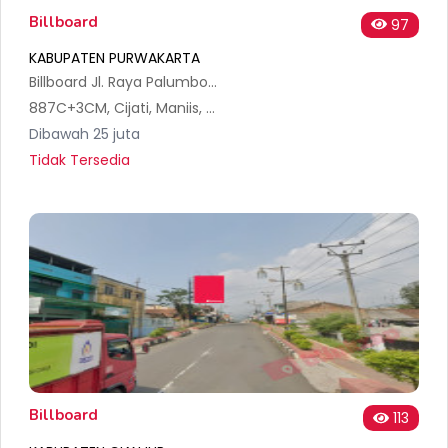
Billboard
97
KABUPATEN PURWAKARTA
Billboard Jl. Raya Palumbon, Cijati, Kec. Maniis, Kabupaten Purwakarta
887C+3CM, Cijati, Maniis, Purwakarta Regency, West Java, Indonesia
Dibawah 25 juta
Tidak Tersedia
Billboard
113