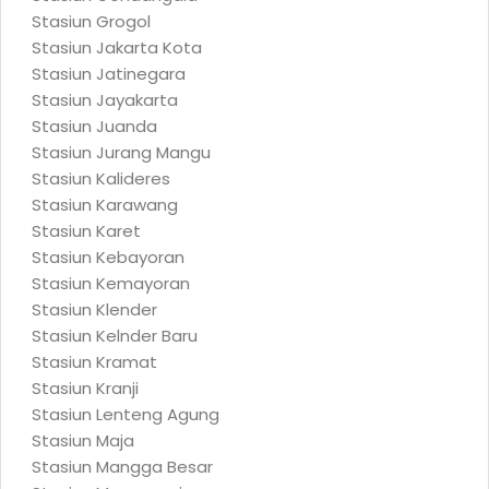
Stasiun Grogol
Stasiun Jakarta Kota
Stasiun Jatinegara
Stasiun Jayakarta
Stasiun Juanda
Stasiun Jurang Mangu
Stasiun Kalideres
Stasiun Karawang
Stasiun Karet
Stasiun Kebayoran
Stasiun Kemayoran
Stasiun Klender
Stasiun Kelnder Baru
Stasiun Kramat
Stasiun Kranji
Stasiun Lenteng Agung
Stasiun Maja
Stasiun Mangga Besar