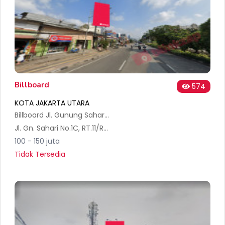
Billboard
574
KOTA JAKARTA UTARA
Billboard Jl. Gunung Sahari (Mangga Dua Square)
Jl. Gn. Sahari No.1C, RT.11/RW.6, Pademangan Bar., Kec. Pademangan, Jkt Utara, Daerah Khusus Ibukota Jakarta 14420, Indonesia
100 - 150 juta
Tidak Tersedia