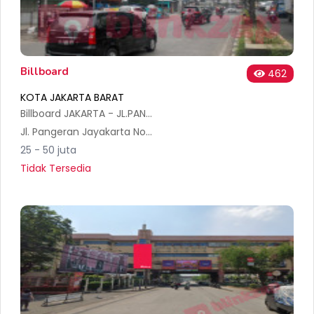
Billboard
462
KOTA JAKARTA BARAT
Billboard JAKARTA - JL.PANGERAN JAYAKARTA
Jl. Pangeran Jayakarta No.30B, RT.9/RW.2, Pinangsia, Kec. Taman Sari, Kota Jakarta Barat, Daerah Khusus Ibukota Jakarta 11110, Indonesia
25 - 50 juta
Tidak Tersedia