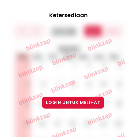
Ketersediaan
LOGIN UNTUK MELIHAT