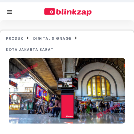
PRODUK
DIGITAL SIGNAGE
KOTA JAKARTA BARAT