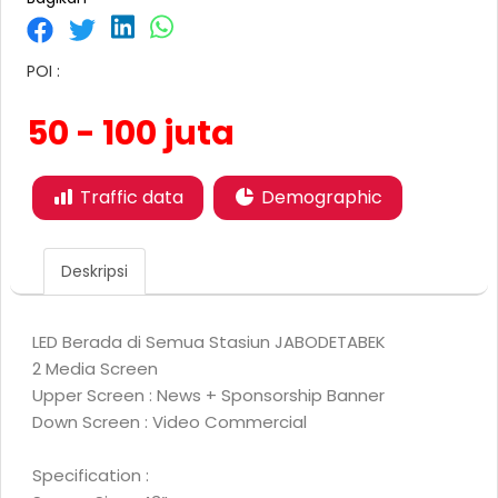
POI :
50 - 100 juta
Traffic data
Demographic
Deskripsi
LED Berada di Semua Stasiun JABODETABEK
2 Media Screen
Upper Screen : News + Sponsorship Banner
Down Screen : Video Commercial
Specification :