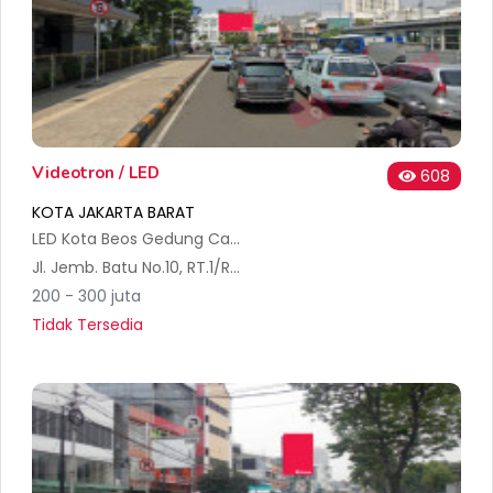
Videotron / LED
608
KOTA JAKARTA BARAT
LED Kota Beos Gedung Cakrawala - Jakarta
Jl. Jemb. Batu No.10, RT.1/RW.5, Pinangsia, Kec. Taman Sari, Kota Jakarta Barat, Daerah Khusus Ibukota Jakarta 11110, Indonesia
200 - 300 juta
Tidak Tersedia