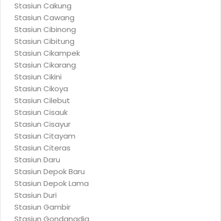
Stasiun Cakung
Stasiun Cawang
Stasiun Cibinong
Stasiun Cibitung
Stasiun Cikampek
Stasiun Cikarang
Stasiun Cikini
Stasiun Cikoya
Stasiun Cilebut
Stasiun Cisauk
Stasiun Cisayur
Stasiun Citayam
Stasiun Citeras
Stasiun Daru
Stasiun Depok Baru
Stasiun Depok Lama
Stasiun Duri
Stasiun Gambir
Stasiun Gondangdia