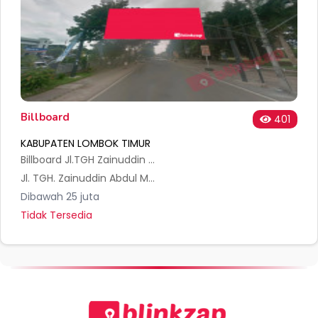
Billboard
401
KABUPATEN LOMBOK TIMUR
Billboard Jl.TGH Zainuddin Abdul Majid (Taman Selong) - Lombok Timur
Jl. TGH. Zainuddin Abdul Majid No.150, Pancor, Kec. Selong, Kabupaten Lombok Timur, Nusa Tenggara Bar. 83611, Indonesia
Dibawah 25 juta
Tidak Tersedia