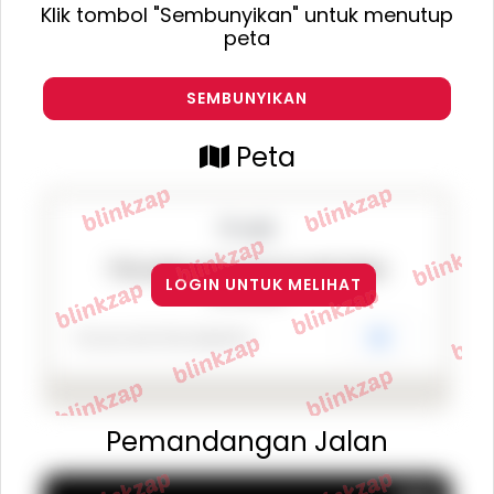
Klik tombol "Sembunyikan" untuk menutup
peta
SEMBUNYIKAN
Peta
This page can't load Google Maps
LOGIN UNTUK MELIHAT
correctly.
Do you own this website?
OK
Pemandangan Jalan