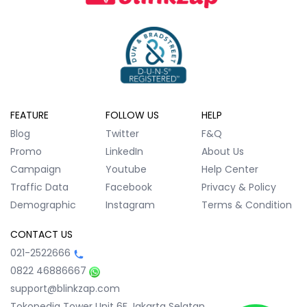
FEATURE
FOLLOW US
HELP
Blog
Twitter
F&Q
Promo
LinkedIn
About Us
Campaign
Youtube
Help Center
Traffic Data
Facebook
Privacy & Policy
Demographic
Instagram
Terms & Condition
CONTACT US
021-2522666
0822 46886667
support@blinkzap.com
Tokopedia Tower Unit 6F
Jakarta Selatan