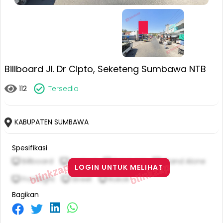
Billboard Jl. Dr Cipto, Seketeng Sumbawa NTB
112
Tersedia
KABUPATEN SUMBAWA
Spesifikasi
Billboard
Vertical
6 M X 4 M
Stand Alone
LOGIN UNTUK MELIHAT
Frontlight
Street
Rokok
Bagikan