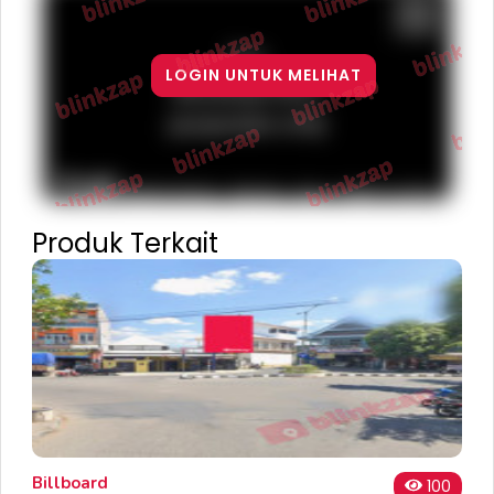
For
LOGIN UNTUK MELIHAT
development
purposes only
Terms
Report a problem
Keyboard shortcuts
Map Data
Produk Terkait
Billboard
100