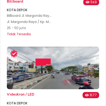
Billboard
1149
KOTA DEPOK
Billboard Jl. Margonda Raya (samping mobil 88), arah Jakarta menuju Depok
Jl. Margonda Raya / Kp. Mangga Blok Mangga No.29, RT.5/RW.12, Depok, Kec. Pancoran Mas, Kota Depok, Jawa Barat 16431, Indonesia
25 - 50 juta
Tidak Tersedia
Videotron / LED
1577
KOTA DEPOK