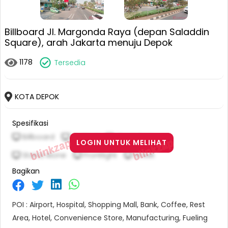
Billboard Jl. Margonda Raya (depan Saladdin
Square), arah Jakarta menuju Depok
1178
Tersedia
KOTA DEPOK
Spesifikasi
Billboard
Vertical
10 M X 5 M
LOGIN UNTUK MELIHAT
Stand Alone
Frontlight
Street
Bagikan
POI : Airport, Hospital, Shopping Mall, Bank, Coffee, Rest
Area, Hotel, Convenience Store, Manufacturing, Fueling