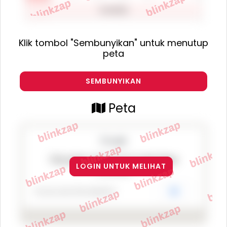
Klik tombol "Sembunyikan" untuk menutup
peta
SEMBUNYIKAN
Peta
This page can't load Google Maps
LOGIN UNTUK MELIHAT
correctly.
Do you own this website?
OK