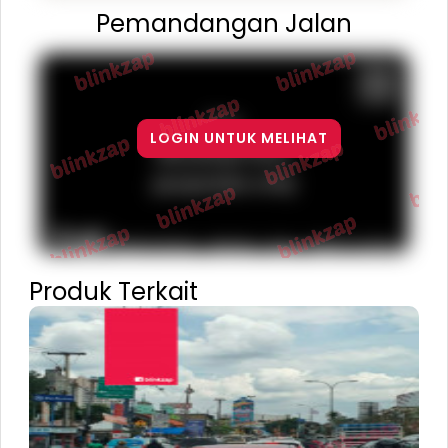
Pemandangan Jalan
For
LOGIN UNTUK MELIHAT
development
purposes only
Terms
Report a problem
Keyboard shortcuts
Map Data
Produk Terkait