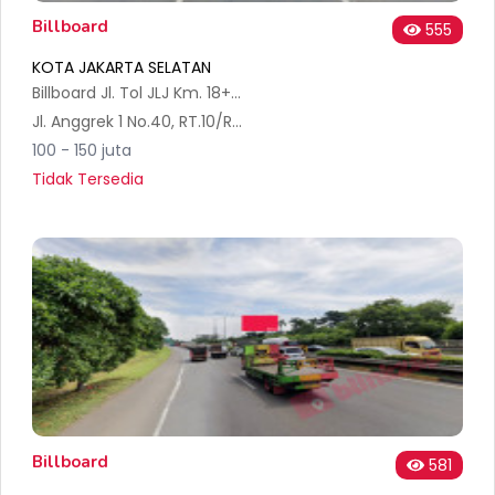
Billboard
555
KOTA JAKARTA SELATAN
Billboard Jl. Tol JLJ Km. 18+000 Pondok Pinang B - Jakarta Selatan
Jl. Anggrek 1 No.40, RT.10/RW.3, Bintaro, Kec. Pesanggrahan, Kota Jakarta Selatan, Daerah Khusus Ibukota Jakarta 12330, Indonesia
100 - 150 juta
Tidak Tersedia
Billboard
581