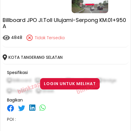
Billboard JPO Jl.Toll Ulujami-Serpong KM.01+950
A
4848
Tidak Tersedia
KOTA TANGERANG SELATAN
Spesifikasi
Billboard
Horizontal
3 M X 20 M
Bridge
LOGIN UNTUK MELIHAT
Frontlight
Street
Bagikan
POI :