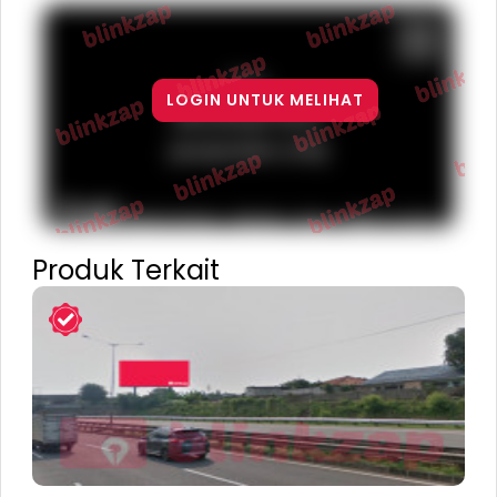
For
LOGIN UNTUK MELIHAT
development
purposes only
Terms
Report a problem
Keyboard shortcuts
Map Data
Produk Terkait