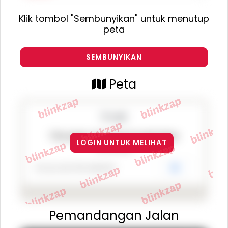
Klik tombol "Sembunyikan" untuk menutup
peta
SEMBUNYIKAN
Peta
This page can't load Google Maps
LOGIN UNTUK MELIHAT
correctly.
Do you own this website?
OK
Pemandangan Jalan