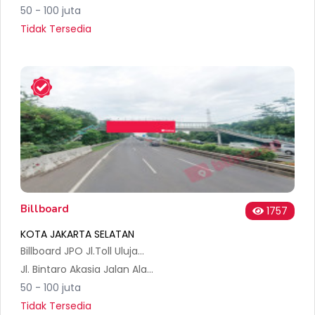
50 - 100 juta
Tidak Tersedia
Billboard
1757
KOTA JAKARTA SELATAN
Billboard JPO Jl.Toll Ulujami-Serpong KM.01+200 A
Jl. Bintaro Akasia Jalan Alamanda Raya) Blok HE No.3, RT.9/RW.2, Pesanggrahan, Kec. Pesanggrahan, Kota Jakarta Selatan, Daerah Khusus Ibukota Jakarta 12320, Indonesia
50 - 100 juta
Tidak Tersedia